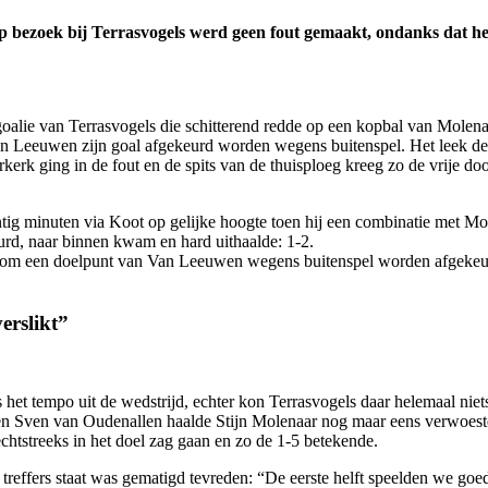
op bezoek bij Terrasvogels werd geen fout gemaakt, ondanks dat h
goalie van Terrasvogels die schitterend redde op een kopbal van Molen
 van Leeuwen zijn goal afgekeurd worden wegens buitenspel. Het leek 
erkerk ging in de fout en de spits van de thuisploeg kreeg zo de vrije
intig minuten via Koot op gelijke hoogte toen hij een combinatie met 
uurd, naar binnen kwam en hard uithaalde: 1-2.
erom een doelpunt van Van Leeuwen wegens buitenspel worden afgekeu
erslikt”
 het tempo uit de wedstrijd, echter kon Terrasvogels daar helemaal niet
len Sven van Oudenallen haalde Stijn Molenaar nog maar eens verwoesten
chtstreeks in het doel zag gaan en zo de 1-5 betekende.
en treffers staat was gematigd tevreden: “De eerste helft speelden we 