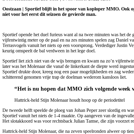
Oostzaan | Sportief blijft in het spoor van koploper MMO. Ook 
niet voor het eerst dit seizoen de gevierde man.
Sportief opende het duel furieus want al na twee minuten was het de 
vijfentwintig meter op de paal en na zes minuten spelen zag Daniel
Terrasvogels vanuit het niets op een voorsprong. Verdediger Justin V
keurig omspeelt de bal verdween in het lege doel.
Sportief liet zich niet van de wijs brengen en kwam na zo’n vijfentw
later was het Molenaar die vanaf de linkerkant de diepte werd ingest
Sportief drukte door, kreeg nog een paar mogelijkheden en zag wed
schitterend genomen vrije trap de doelman wederom kansloos liet.
“Het is nu hopen dat MMO zich volgende week v
Hattrick-held Stijn Molenaar houdt hoop op de periodetitel
De tweede helft speelde de ploeg van Johan Peper zeer slordig en was
Sportief vanuit het niets de 1-4 maakte. Op aangeven van de ingeval
Het slotakkoord was voor rechtsback Julian Tamse, die zijn voorzet re
Hattrick-held Stijn Molenaar, die na zeven speelronden alweer op ti