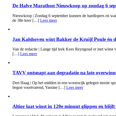
De Halve Marathon Nieuwkoop op zondag 6 se
Nieuwkoop | Zondag 6 september kunnen de hardlopers en wand
de 38e keer […]
Lees meer
Jan Kalshoven wint Bakker de Kruijf Poule én d
Van de redactie | Lange tijd leek Kees Reyngoud er met winst 
[…]
Lees meer
TAVV ontsnapt aan degradatie na late overwinn
Den Haag | Op het midden in een woonwijk gelegen mooie spo
begon voortvarend, Yassine […]
Lees meer
Altior laat winst in 120e minuut glippen en blijft