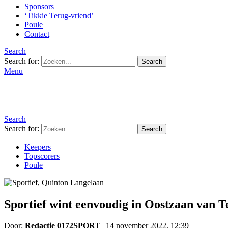
Sponsors
‘Tikkie Terug-vriend’
Poule
Contact
Search
Search for:
Search
Menu
Search
Search for:
Search
Keepers
Topscorers
Poule
Sportief wint eenvoudig in Oostzaan van T
Door:
Redactie 0172SPORT
|
14 november 2022, 12:39