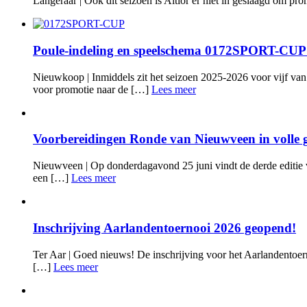
Langeraar | Ook dit seizoen is Altior er niet in geslaagd om p
Poule-indeling en speelschema 0172SPORT-CUP 2
Nieuwkoop | Inmiddels zit het seizoen 2025-2026 voor vijf van 
voor promotie naar de […]
Lees meer
Voorbereidingen Ronde van Nieuwveen in volle 
Nieuwveen | Op donderdagavond 25 juni vindt de derde editie v
een […]
Lees meer
Inschrijving Aarlandentoernooi 2026 geopend!
Ter Aar | Goed nieuws! De inschrijving voor het Aarlandentoerno
[…]
Lees meer