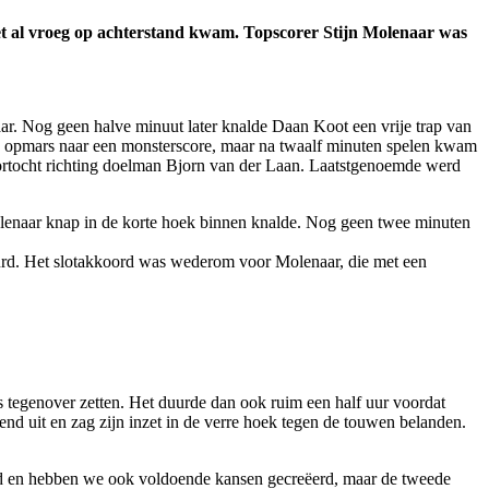
et al vroeg op achterstand kwam. Topscorer Stijn Molenaar was
aar. Nog geen halve minuut later knalde Daan Koot een vrije trap van
de opmars naar een monsterscore, maar na twaalf minuten spelen kwam
 doortocht richting doelman Bjorn van der Laan. Laatstgenoemde werd
Molenaar knap in de korte hoek binnen knalde. Nog geen twee minuten
rd. Het slotakkoord was wederom voor Molenaar, die met een
s tegenover zetten. Het duurde dan ook ruim een half uur voordat
d uit en zag zijn inzet in de verre hoek tegen de touwen belanden.
goed en hebben we ook voldoende kansen gecreëerd, maar de tweede