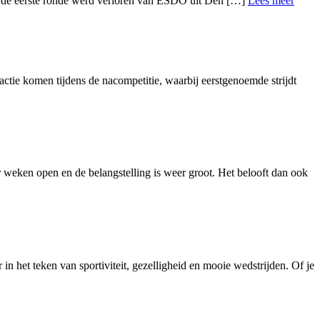
s in de eerste ronde werd verloren van ESDO uit Den […]
Lees meer
ctie komen tijdens de nacompetitie, waarbij eerstgenoemde strijdt
 weken open en de belangstelling is weer groot. Het belooft dan ook
n het teken van sportiviteit, gezelligheid en mooie wedstrijden. Of je