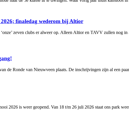
romotie naar de 3e klasse af te dwingen. Waar vorig jaar thuis kansloo
026; finaledag wederom bij Altior
‘onze’ zeven clubs er alweer op. Alleen Altior en TAVV zullen nog in a
gang!
an de Ronde van Nieuwveen plaats. De inschrijvingen zijn al een paar
oi 2026 is weer geopend. Van 18 t/m 26 juli 2026 staat ons park weer i