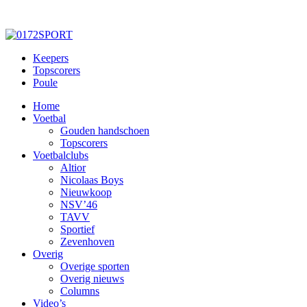
Keepers
Topscorers
Poule
Home
Voetbal
Gouden handschoen
Topscorers
Voetbalclubs
Altior
Nicolaas Boys
Nieuwkoop
NSV’46
TAVV
Sportief
Zevenhoven
Overig
Overige sporten
Overig nieuws
Columns
Video’s