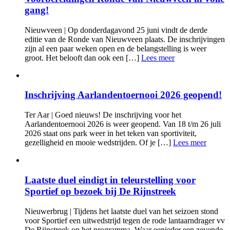
gang!
Nieuwveen | Op donderdagavond 25 juni vindt de derde
editie van de Ronde van Nieuwveen plaats. De inschrijvingen
zijn al een paar weken open en de belangstelling is weer
groot. Het belooft dan ook een […]
Lees meer
Inschrijving Aarlandentoernooi 2026 geopend!
Ter Aar | Goed nieuws! De inschrijving voor het
Aarlandentoernooi 2026 is weer geopend. Van 18 t/m 26 juli
2026 staat ons park weer in het teken van sportiviteit,
gezelligheid en mooie wedstrijden. Of je […]
Lees meer
Laatste duel eindigt in teleurstelling voor
Sportief op bezoek bij De Rijnstreek
Nieuwerbrug | Tijdens het laatste duel van het seizoen stond
voor Sportief een uitwedstrijd tegen de rode lantaarndrager vv
De Rijnstreek op het programma. Waar eenieder een zevende