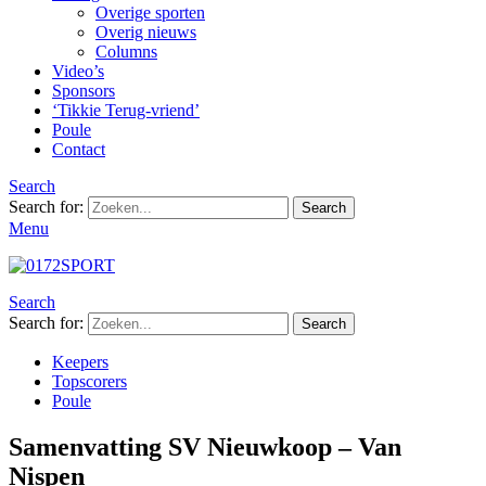
Overige sporten
Overig nieuws
Columns
Video’s
Sponsors
‘Tikkie Terug-vriend’
Poule
Contact
Search
Search for:
Search
Menu
Search
Search for:
Search
Keepers
Topscorers
Poule
Samenvatting SV Nieuwkoop – Van
Nispen