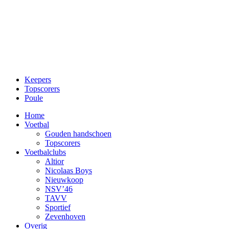
Keepers
Topscorers
Poule
Home
Voetbal
Gouden handschoen
Topscorers
Voetbalclubs
Altior
Nicolaas Boys
Nieuwkoop
NSV’46
TAVV
Sportief
Zevenhoven
Overig