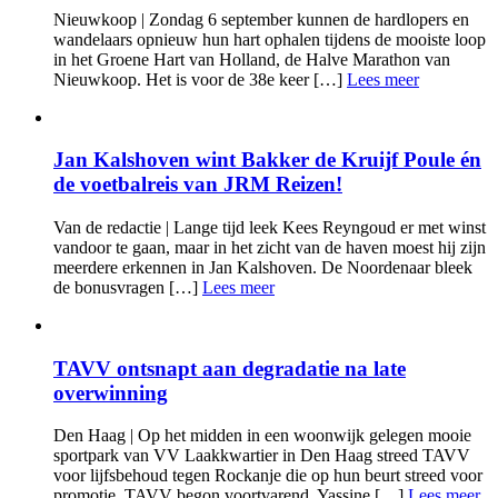
Nieuwkoop | Zondag 6 september kunnen de hardlopers en
wandelaars opnieuw hun hart ophalen tijdens de mooiste loop
in het Groene Hart van Holland, de Halve Marathon van
Nieuwkoop. Het is voor de 38e keer […]
Lees meer
Jan Kalshoven wint Bakker de Kruijf Poule én
de voetbalreis van JRM Reizen!
Van de redactie | Lange tijd leek Kees Reyngoud er met winst
vandoor te gaan, maar in het zicht van de haven moest hij zijn
meerdere erkennen in Jan Kalshoven. De Noordenaar bleek
de bonusvragen […]
Lees meer
TAVV ontsnapt aan degradatie na late
overwinning
Den Haag | Op het midden in een woonwijk gelegen mooie
sportpark van VV Laakkwartier in Den Haag streed TAVV
voor lijfsbehoud tegen Rockanje die op hun beurt streed voor
promotie. TAVV begon voortvarend, Yassine […]
Lees meer