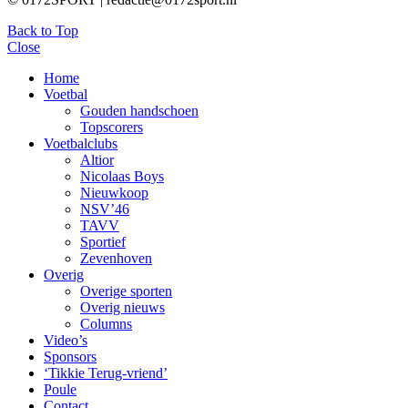
Back to Top
Close
Home
Voetbal
Gouden handschoen
Topscorers
Voetbalclubs
Altior
Nicolaas Boys
Nieuwkoop
NSV’46
TAVV
Sportief
Zevenhoven
Overig
Overige sporten
Overig nieuws
Columns
Video’s
Sponsors
‘Tikkie Terug-vriend’
Poule
Contact