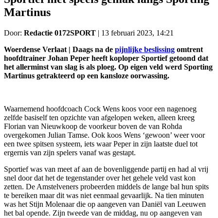
Martinus
Door:
Redactie 0172SPORT
|
13 februari 2023, 14:21
Woerdense Verlaat | Daags na de
pijnlijke beslissing
omtrent
hoofdtrainer Johan Peper heeft koploper Sportief getoond dat
het allerminst van slag is als ploeg. Op eigen veld werd Sporting
Martinus getrakteerd op een kansloze oorwassing.
Waarnemend hoofdcoach Cock Wens koos voor een nagenoeg
zelfde basiself ten opzichte van afgelopen weken, alleen kreeg
Florian van Nieuwkoop de voorkeur boven de van Rohda
overgekomen Julian Tamse. Ook koos Wens ‘gewoon’ weer voor
een twee spitsen systeem, iets waar Peper in zijn laatste duel tot
ergernis van zijn spelers vanaf was gestapt.
Sportief was van meet af aan de bovenliggende partij en had al vrij
snel door dat het de tegenstander over het gehele veld vast kon
zetten. De Amstelveners probeerden middels de lange bal hun spits
te bereiken maar dit was niet eenmaal gevaarlijk. Na tien minuten
was het Stijn Molenaar die op aangeven van Daniël van Leeuwen
het bal opende. Zijn tweede van de middag, nu op aangeven van