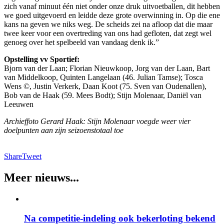
zich vanaf minuut één niet onder onze druk uitvoetballen, dit hebben
we goed uitgevoerd en leidde deze grote overwinning in. Op die ene
kans na geven we niks weg. De scheids zei na afloop dat die maar
twee keer voor een overtreding van ons had gefloten, dat zegt wel
genoeg over het spelbeeld van vandaag denk ik.”
Opstelling vv Sportief:
Bjorn van der Laan; Florian Nieuwkoop, Jorg van der Laan, Bart
van Middelkoop, Quinten Langelaan (46. Julian Tamse); Tosca
Wens ©, Justin Verkerk, Daan Koot (75. Sven van Oudenallen),
Bob van de Haak (59. Mees Bodt); Stijn Molenaar, Daniël van
Leeuwen
Archieffoto Gerard Haak: Stijn Molenaar voegde weer vier
doelpunten aan zijn seizoenstotaal toe
Share
Tweet
Meer nieuws...
Na competitie-indeling ook bekerloting bekend