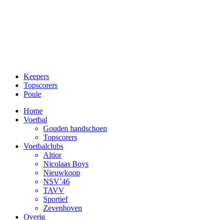
Keepers
Topscorers
Poule
Home
Voetbal
Gouden handschoen
Topscorers
Voetbalclubs
Altior
Nicolaas Boys
Nieuwkoop
NSV’46
TAVV
Sportief
Zevenhoven
Overig