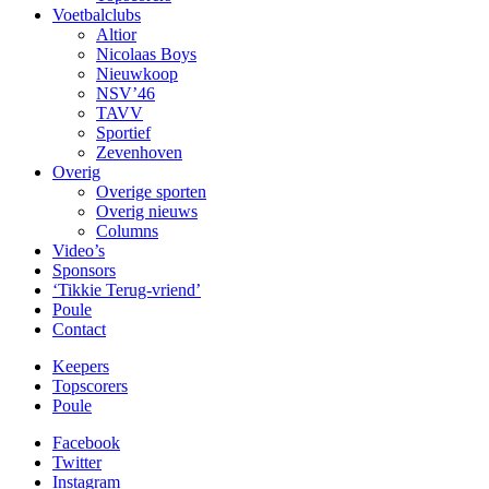
Voetbalclubs
Altior
Nicolaas Boys
Nieuwkoop
NSV’46
TAVV
Sportief
Zevenhoven
Overig
Overige sporten
Overig nieuws
Columns
Video’s
Sponsors
‘Tikkie Terug-vriend’
Poule
Contact
Keepers
Topscorers
Poule
Facebook
Twitter
Instagram