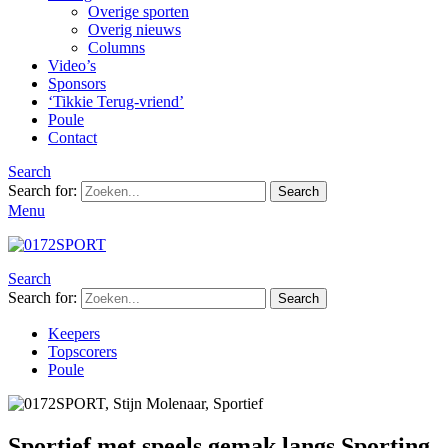
Overige sporten
Overig nieuws
Columns
Video’s
Sponsors
‘Tikkie Terug-vriend’
Poule
Contact
Search
Search for:
Search
Menu
Search
Search for:
Search
Keepers
Topscorers
Poule
Sportief met speels gemak langs Sporting