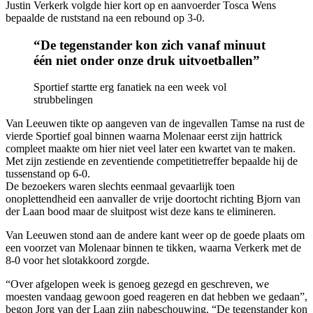
Justin Verkerk volgde hier kort op en aanvoerder Tosca Wens
bepaalde de ruststand na een rebound op 3-0.
“De tegenstander kon zich vanaf minuut
één niet onder onze druk uitvoetballen”
Sportief startte erg fanatiek na een week vol
strubbelingen
Van Leeuwen tikte op aangeven van de ingevallen Tamse na rust de
vierde Sportief goal binnen waarna Molenaar eerst zijn hattrick
compleet maakte om hier niet veel later een kwartet van te maken.
Met zijn zestiende en zeventiende competitietreffer bepaalde hij de
tussenstand op 6-0.
De bezoekers waren slechts eenmaal gevaarlijk toen
onoplettendheid een aanvaller de vrije doortocht richting Bjorn van
der Laan bood maar de sluitpost wist deze kans te elimineren.
Van Leeuwen stond aan de andere kant weer op de goede plaats om
een voorzet van Molenaar binnen te tikken, waarna Verkerk met de
8-0 voor het slotakkoord zorgde.
“Over afgelopen week is genoeg gezegd en geschreven, we
moesten vandaag gewoon goed reageren en dat hebben we gedaan”,
begon Jorg van der Laan zijn nabeschouwing. “De tegenstander kon