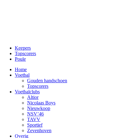
Keepers
Topscorers
Poule
Home
Voetbal
Gouden handschoen
Topscorers
Voetbalclubs
Altior
Nicolaas Boys
Nieuwkoop
NSV’46
TAVV
Sportief
Zevenhoven
Overig