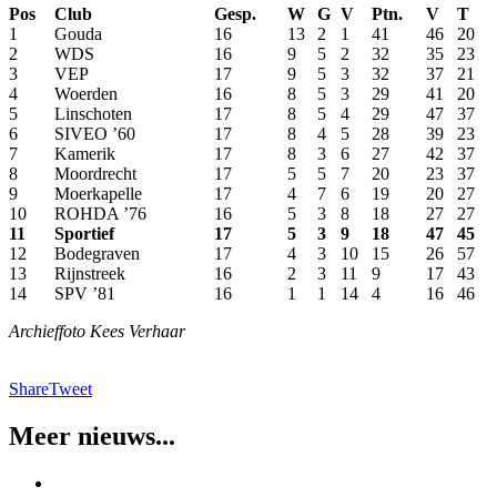
Pos
Club
Gesp.
W
G
V
Ptn.
V
T
1
Gouda
16
13
2
1
41
46
20
2
WDS
16
9
5
2
32
35
23
3
VEP
17
9
5
3
32
37
21
4
Woerden
16
8
5
3
29
41
20
5
Linschoten
17
8
5
4
29
47
37
6
SIVEO ’60
17
8
4
5
28
39
23
7
Kamerik
17
8
3
6
27
42
37
8
Moordrecht
17
5
5
7
20
23
37
9
Moerkapelle
17
4
7
6
19
20
27
10
ROHDA ’76
16
5
3
8
18
27
27
11
Sportief
17
5
3
9
18
47
45
12
Bodegraven
17
4
3
10
15
26
57
13
Rijnstreek
16
2
3
11
9
17
43
14
SPV ’81
16
1
1
14
4
16
46
Archieffoto Kees Verhaar
Share
Tweet
Meer nieuws...