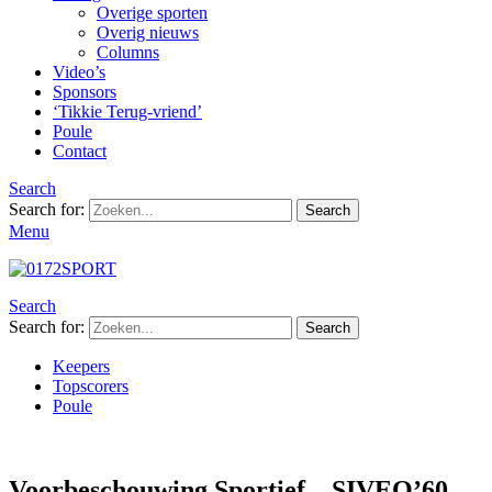
Overige sporten
Overig nieuws
Columns
Video’s
Sponsors
‘Tikkie Terug-vriend’
Poule
Contact
Search
Search for:
Search
Menu
Search
Search for:
Search
Keepers
Topscorers
Poule
Voorbeschouwing Sportief – SIVEO’60