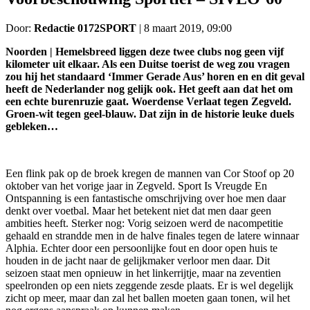
Door:
Redactie 0172SPORT
|
8 maart 2019, 09:00
Noorden | Hemelsbreed liggen deze twee clubs nog geen vijf
kilometer uit elkaar. Als een Duitse toerist de weg zou vragen
zou hij het standaard ‘Immer Gerade Aus’ horen en en dit geval
heeft de Nederlander nog gelijk ook. Het geeft aan dat het om
een echte burenruzie gaat. Woerdense Verlaat tegen Zegveld.
Groen-wit tegen geel-blauw. Dat zijn in de historie leuke duels
gebleken…
Een flink pak op de broek kregen de mannen van Cor Stoof op 20
oktober van het vorige jaar in Zegveld. Sport Is Vreugde En
Ontspanning is een fantastische omschrijving over hoe men daar
denkt over voetbal. Maar het betekent niet dat men daar geen
ambities heeft. Sterker nog: Vorig seizoen werd de nacompetitie
gehaald en strandde men in de halve finales tegen de latere winnaar
Alphia. Echter door een persoonlijke fout en door open huis te
houden in de jacht naar de gelijkmaker verloor men daar. Dit
seizoen staat men opnieuw in het linkerrijtje, maar na zeventien
speelronden op een niets zeggende zesde plaats. Er is wel degelijk
zicht op meer, maar dan zal het ballen moeten gaan tonen, wil het