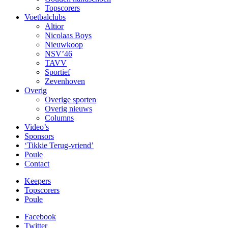
Topscorers
Voetbalclubs
Altior
Nicolaas Boys
Nieuwkoop
NSV’46
TAVV
Sportief
Zevenhoven
Overig
Overige sporten
Overig nieuws
Columns
Video’s
Sponsors
‘Tikkie Terug-vriend’
Poule
Contact
Keepers
Topscorers
Poule
Facebook
Twitter