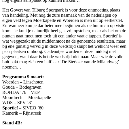
nog ergens aanspraak op kunnen maken…
Het Govert van Tilburg Sportpark is voor deze ontmoeting plaats
van handeling. Met nog de zure nasmaak van de nederlagen op
eigen veld tegen Moerkapelle en Woerden is men uit op eerherstel.
En wanneer kun je dar beter mee beginnen als de buurman op visite
komt. Je kunt je natuurlijk heel gastvrij opstellen, maar als het om de
punten gaat moet men toch uit een ander vaatje tappen. Sportief is
wat weggezakt uit de middenmoot na de genoemde resultaten, maar
bij ene gunstig vervolg in deze wedstrijd sluipt het wellicht weer een
paar plaatsen omhoog. Cadeautjes worden er deze middag niet
gegeven, want daar is het de wedstrijd niet naar. Maar wie de volle
buit pakt mag zich een half jaar ‘De Sterkste van de Milandweg’
noemen…
Programma 9 maart:
Woerden – Linschoten
Gouda – Bodegraven
ROHDA ’76 – VEP
Moordrecht – Moerkapelle
WDS – SPV ’81
Sportief
– SIVEO ’60
Kamerik – Rijnstreek
Stand 4B: