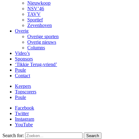
Nieuwkoop
NSV’46
TAVV
Sportief
Zevenhoven
Overig
Overige sporten
Overig nieuws
Columns
Video’s
Sponsors
‘Tikkie Terug-vriend’
Poule
Contact
Keepers
Topscorers
Poule
Facebook
Twitter
Instagram
YouTube
Search for:
Search