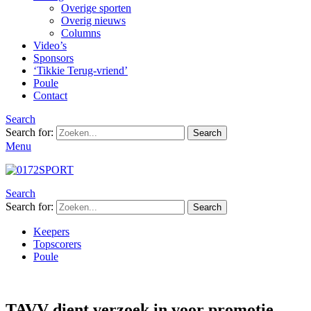
Overige sporten
Overig nieuws
Columns
Video’s
Sponsors
‘Tikkie Terug-vriend’
Poule
Contact
Search
Search for:
Search
Menu
Search
Search for:
Search
Keepers
Topscorers
Poule
TAVV dient verzoek in voor promotie,