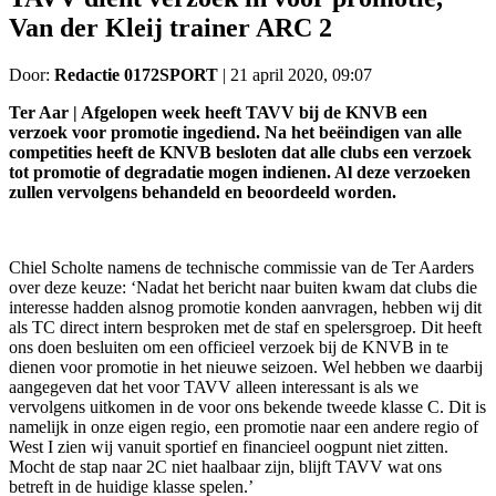
Van der Kleij trainer ARC 2
Door:
Redactie 0172SPORT
|
21 april 2020, 09:07
Ter Aar | Afgelopen week heeft TAVV bij de KNVB een
verzoek voor promotie ingediend. Na het beëindigen van alle
competities heeft de KNVB besloten dat alle clubs een verzoek
tot promotie of degradatie mogen indienen. Al deze verzoeken
zullen vervolgens behandeld en beoordeeld worden.
Chiel Scholte namens de technische commissie van de Ter Aarders
over deze keuze: ‘Nadat het bericht naar buiten kwam dat clubs die
interesse hadden alsnog promotie konden aanvragen, hebben wij dit
als TC direct intern besproken met de staf en spelersgroep. Dit heeft
ons doen besluiten om een officieel verzoek bij de KNVB in te
dienen voor promotie in het nieuwe seizoen. Wel hebben we daarbij
aangegeven dat het voor TAVV alleen interessant is als we
vervolgens uitkomen in de voor ons bekende tweede klasse C. Dit is
namelijk in onze eigen regio, een promotie naar een andere regio of
West I zien wij vanuit sportief en financieel oogpunt niet zitten.
Mocht de stap naar 2C niet haalbaar zijn, blijft TAVV wat ons
betreft in de huidige klasse spelen.’