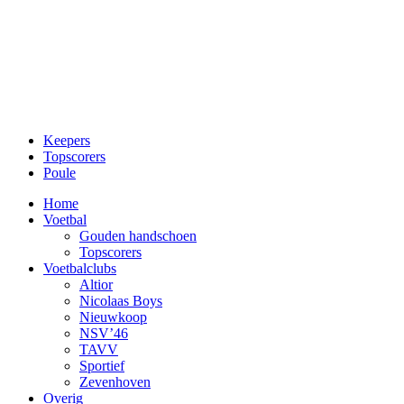
Keepers
Topscorers
Poule
Home
Voetbal
Gouden handschoen
Topscorers
Voetbalclubs
Altior
Nicolaas Boys
Nieuwkoop
NSV’46
TAVV
Sportief
Zevenhoven
Overig