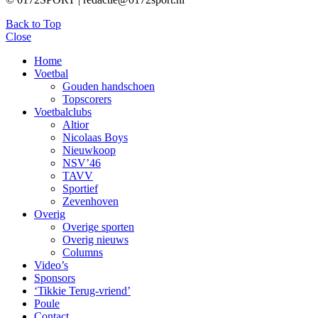
Back to Top
Close
Home
Voetbal
Gouden handschoen
Topscorers
Voetbalclubs
Altior
Nicolaas Boys
Nieuwkoop
NSV’46
TAVV
Sportief
Zevenhoven
Overig
Overige sporten
Overig nieuws
Columns
Video’s
Sponsors
‘Tikkie Terug-vriend’
Poule
Contact