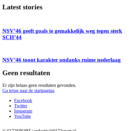
Latest stories
NSV’46 geeft goals te gemakkelijk weg tegen sterk
SCH’44
NSV’46 toont karakter ondanks ruime nederlaag
Geen resultaten
Er zijn helaas geen resultaten gevonden.
Ga terug naar de startpagina
.
Facebook
Twitter
Instagram
YouTube
© 0172SPORT | redactie@0172sport.nl