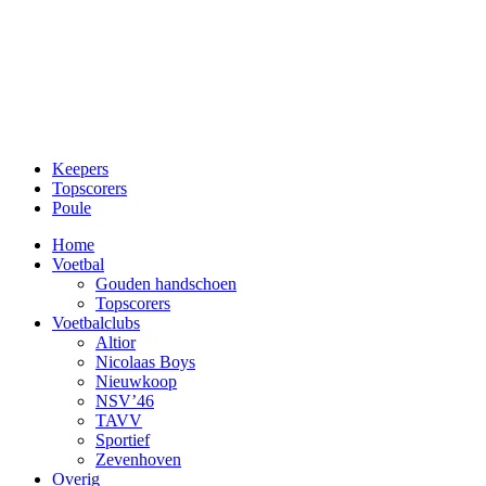
Keepers
Topscorers
Poule
Home
Voetbal
Gouden handschoen
Topscorers
Voetbalclubs
Altior
Nicolaas Boys
Nieuwkoop
NSV’46
TAVV
Sportief
Zevenhoven
Overig