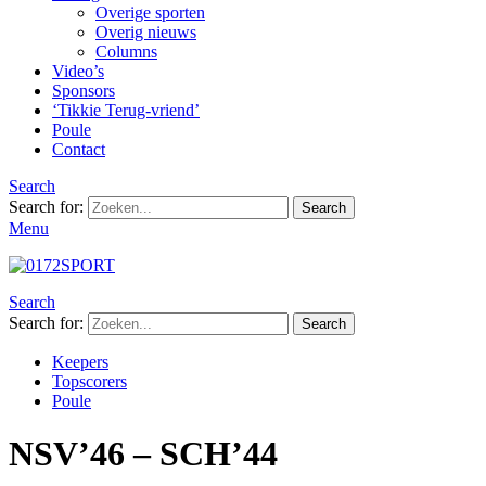
Overige sporten
Overig nieuws
Columns
Video’s
Sponsors
‘Tikkie Terug-vriend’
Poule
Contact
Search
Search for:
Search
Menu
Search
Search for:
Search
Keepers
Topscorers
Poule
NSV’46 – SCH’44