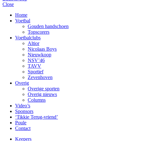
Close
Home
Voetbal
Gouden handschoen
Topscorers
Voetbalclubs
Altior
Nicolaas Boys
Nieuwkoop
NSV’46
TAVV
Sportief
Zevenhoven
Overig
Overige sporten
Overig nieuws
Columns
Video’s
Sponsors
‘Tikkie Terug-vriend’
Poule
Contact
Keepers