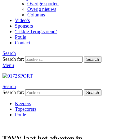
Overige sporten
Overig nieuws
Columns
Video’s
Sponsors
‘Tikkie Terug-vriend’
Poule
Contact
Search
Search for:
Search
Menu
Search
Search for:
Search
Keepers
Topscorers
Poule
TAVV laat het afweten in