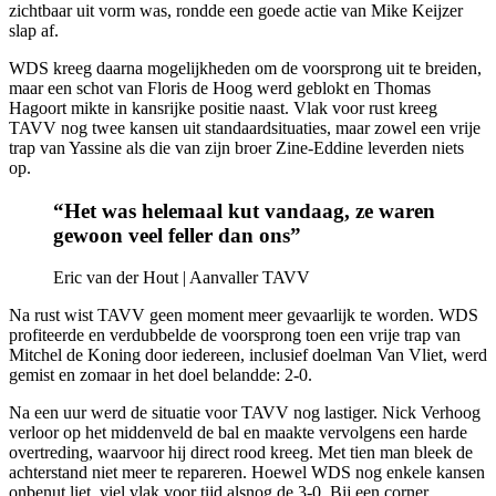
zichtbaar uit vorm was, rondde een goede actie van Mike Keijzer
slap af.
WDS kreeg daarna mogelijkheden om de voorsprong uit te breiden,
maar een schot van Floris de Hoog werd geblokt en Thomas
Hagoort mikte in kansrijke positie naast. Vlak voor rust kreeg
TAVV nog twee kansen uit standaardsituaties, maar zowel een vrije
trap van Yassine als die van zijn broer Zine-Eddine leverden niets
op.
“Het was helemaal kut vandaag, ze waren
gewoon veel feller dan ons”
Eric van der Hout | Aanvaller TAVV
Na rust wist TAVV geen moment meer gevaarlijk te worden. WDS
profiteerde en verdubbelde de voorsprong toen een vrije trap van
Mitchel de Koning door iedereen, inclusief doelman Van Vliet, werd
gemist en zomaar in het doel belandde: 2-0.
Na een uur werd de situatie voor TAVV nog lastiger. Nick Verhoog
verloor op het middenveld de bal en maakte vervolgens een harde
overtreding, waarvoor hij direct rood kreeg. Met tien man bleek de
achterstand niet meer te repareren. Hoewel WDS nog enkele kansen
onbenut liet, viel vlak voor tijd alsnog de 3-0. Bij een corner