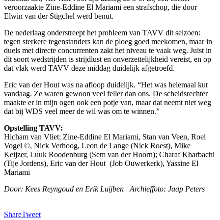
veroorzaakte Zine-Eddine El Mariami een strafschop, die door
Elwin van der Stigchel werd benut.
De nederlaag onderstreept het probleem van TAVV dit seizoen:
tegen sterkere tegenstanders kan de ploeg goed meekomen, maar in
duels met directe concurrenten zakt het niveau te vaak weg. Juist in
dit soort wedstrijden is strijdlust en onverzettelijkheid vereist, en op
dat vlak werd TAVV deze middag duidelijk afgetroefd.
Eric van der Hout was na afloop duidelijk. “Het was helemaal kut
vandaag. Ze waren gewoon veel feller dan ons. De scheidsrechter
maakte er in mijn ogen ook een potje van, maar dat neemt niet weg
dat bij WDS veel meer de wil was om te winnen.”
Opstelling TAVV:
Hicham van Vliet; Zine-Eddine El Mariami, Stan van Veen, Roel
Vogel ©, Nick Verhoog, Leon de Lange (Nick Roest), Mike
Keijzer, Luuk Roodenburg (Sem van der Hoorn); Charaf Kharbachi
(Tije Jordens), Eric van der Hout (Job Ouwerkerk), Yassine El
Mariami
Door: Kees Reyngoud en Erik Luijben | Archieffoto: Jaap Peters
Share
Tweet