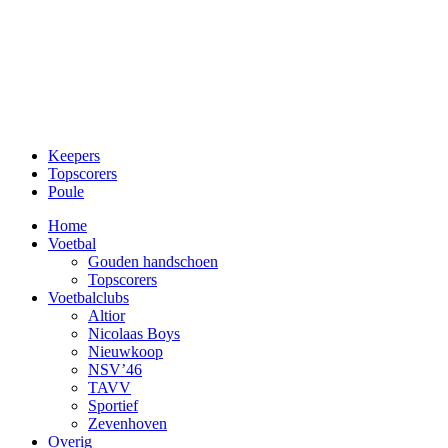
Keepers
Topscorers
Poule
Home
Voetbal
Gouden handschoen
Topscorers
Voetbalclubs
Altior
Nicolaas Boys
Nieuwkoop
NSV’46
TAVV
Sportief
Zevenhoven
Overig