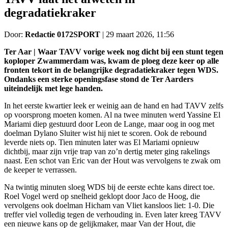
degradatiekraker
Door:
Redactie 0172SPORT
|
29 maart 2026, 11:56
Ter Aar | Waar TAVV vorige week nog dicht bij een stunt tegen
koploper Zwammerdam was, kwam de ploeg deze keer op alle
fronten tekort in de belangrijke degradatiekraker tegen WDS.
Ondanks een sterke openingsfase stond de Ter Aarders
uiteindelijk met lege handen.
In het eerste kwartier leek er weinig aan de hand en had TAVV zelfs
op voorsprong moeten komen. Al na twee minuten werd Yassine El
Mariami diep gestuurd door Leon de Lange, maar oog in oog met
doelman Dylano Sluiter wist hij niet te scoren. Ook de rebound
leverde niets op. Tien minuten later was El Mariami opnieuw
dichtbij, maar zijn vrije trap van zo’n dertig meter ging rakelings
naast. Een schot van Eric van der Hout was vervolgens te zwak om
de keeper te verrassen.
Na twintig minuten sloeg WDS bij de eerste echte kans direct toe.
Roel Vogel werd op snelheid geklopt door Jaco de Hoog, die
vervolgens ook doelman Hicham van Vliet kansloos liet: 1-0. Die
treffer viel volledig tegen de verhouding in. Even later kreeg TAVV
een nieuwe kans op de gelijkmaker, maar Van der Hout, die