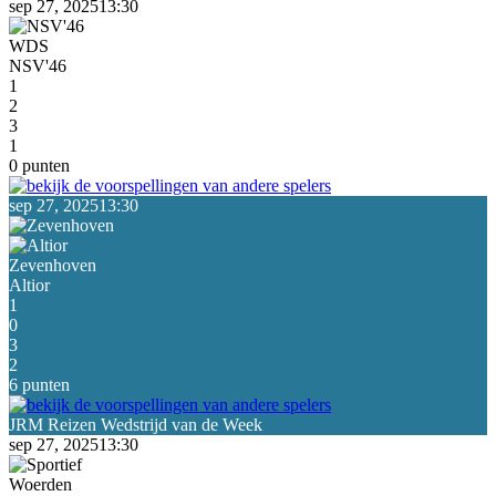
sep 27, 2025
13:30
WDS
NSV'46
1
2
3
1
0 punten
sep 27, 2025
13:30
Zevenhoven
Altior
1
0
3
2
6 punten
sep 27, 2025
13:30
Woerden