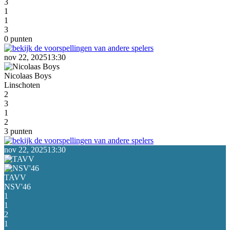
3
1
1
3
0 punten
nov 22, 2025
13:30
Nicolaas Boys
Linschoten
2
3
1
2
3 punten
nov 22, 2025
13:30
TAVV
NSV'46
1
1
2
1