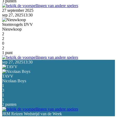
3 punten
27 september 2025
sep 27, 2025
13:30
Stormvogels IJVV
Nieuwkoop
2
2
0
2
1 punt
sep 27, 2025
13:30
TAVV
Nicolaas Boys
1
3
1
1
2 punten