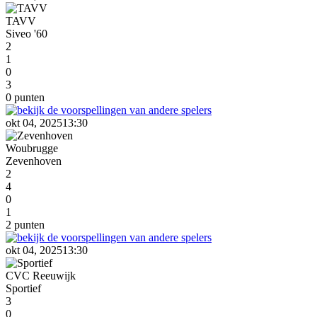
TAVV
Siveo '60
2
1
0
3
0 punten
okt 04, 2025
13:30
Woubrugge
Zevenhoven
2
4
0
1
2 punten
okt 04, 2025
13:30
CVC Reeuwijk
Sportief
3
0