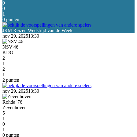
0
0
1
0 punten
nov 29, 2025
13:30
NSV'46
KDO
2
1
2
1
2 punten
nov 29, 2025
13:30
Rohda '76
Zevenhoven
5
1
0
1
0 punten