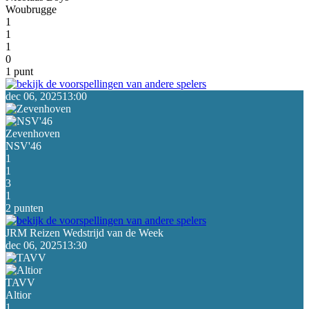
Woubrugge
1
1
1
0
1 punt
dec 06, 2025
13:00
Zevenhoven
NSV'46
1
1
3
1
2 punten
dec 06, 2025
13:30
TAVV
Altior
1