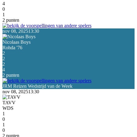
4
0
1
2 punten
nov 08, 2025
13:30
Nicolaas Boys
Rohda '76
2
2
2
4
2 punten
nov 08, 2025
13:30
TAVV
WDS
1
0
1
0
2 punten