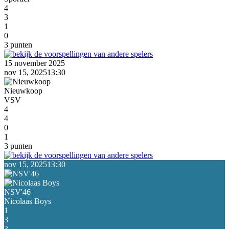
4
3
1
0
3 punten
15 november 2025
nov 15, 2025
13:30
Nieuwkoop
VSV
4
4
0
1
3 punten
nov 15, 2025
13:30
NSV'46
Nicolaas Boys
1
3
3