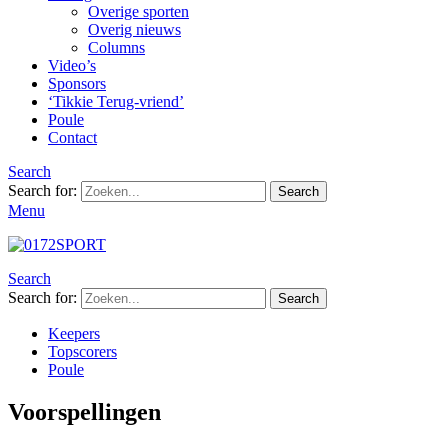
Overige sporten
Overig nieuws
Columns
Video’s
Sponsors
‘Tikkie Terug-vriend’
Poule
Contact
Search
Search for:
Search
Menu
Search
Search for:
Search
Keepers
Topscorers
Poule
Voorspellingen