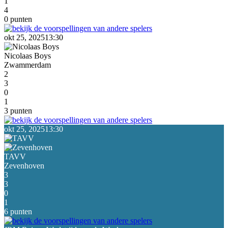
1
4
0 punten
okt 25, 2025
13:30
Nicolaas Boys
Zwammerdam
2
3
0
1
3 punten
okt 25, 2025
13:30
TAVV
Zevenhoven
3
3
0
1
6 punten