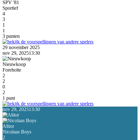
SPV '81
Sportief
4
3
1
1
3 punten
29 november 2025
nov 29, 2025
13:30
Nieuwkoop
Foreholte
2
2
0
2
1 punt
nov 29, 2025
13:30
Altior
Nicolaas Boys
2