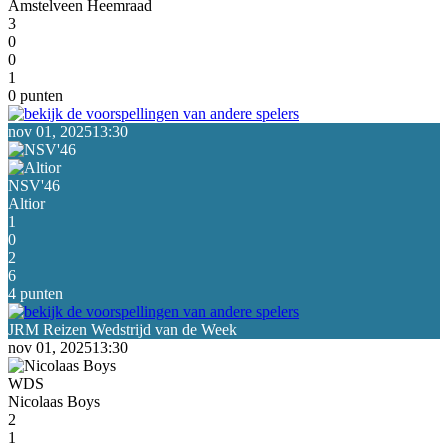
Amstelveen Heemraad
3
0
0
1
0 punten
nov 01, 2025
13:30
NSV'46
Altior
1
0
2
6
4 punten
nov 01, 2025
13:30
WDS
Nicolaas Boys
2
1