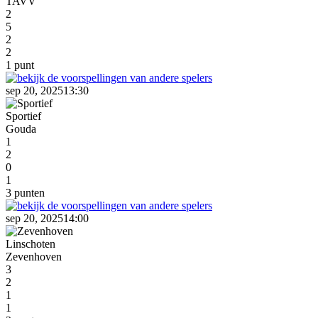
TAVV
2
5
2
2
1 punt
sep 20, 2025
13:30
Sportief
Gouda
1
2
0
1
3 punten
sep 20, 2025
14:00
Linschoten
Zevenhoven
3
2
1
1