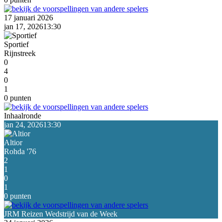
17 januari 2026
jan 17, 2026
13:30
Sportief
Rijnstreek
0
4
0
1
0 punten
Inhaalronde
jan 24, 2026
13:30
Altior
Rohda '76
2
1
0
1
0 punten