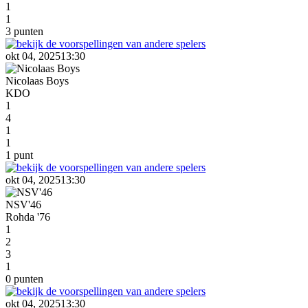
1
1
3 punten
okt 04, 2025
13:30
Nicolaas Boys
KDO
1
4
1
1
1 punt
okt 04, 2025
13:30
NSV'46
Rohda '76
1
2
3
1
0 punten
okt 04, 2025
13:30