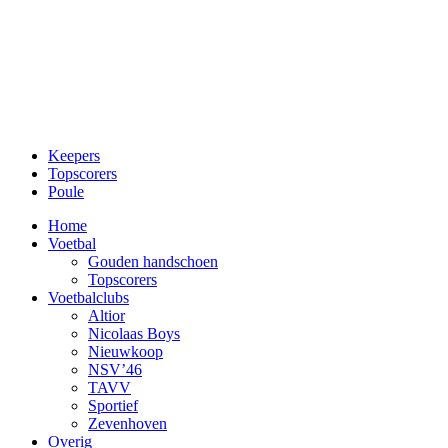
Keepers
Topscorers
Poule
Home
Voetbal
Gouden handschoen
Topscorers
Voetbalclubs
Altior
Nicolaas Boys
Nieuwkoop
NSV’46
TAVV
Sportief
Zevenhoven
Overig