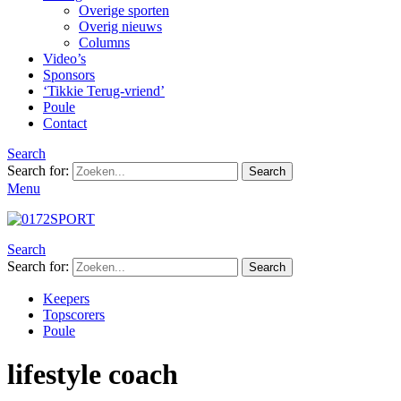
Overige sporten
Overig nieuws
Columns
Video’s
Sponsors
‘Tikkie Terug-vriend’
Poule
Contact
Search
Search for:
Search
Menu
Search
Search for:
Search
Keepers
Topscorers
Poule
lifestyle coach