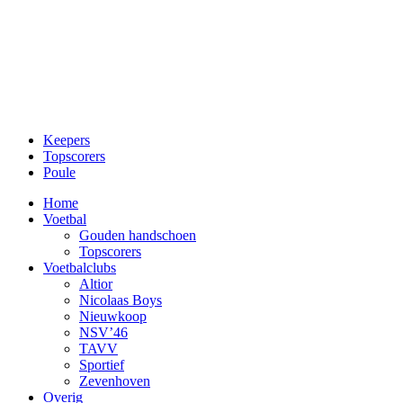
Keepers
Topscorers
Poule
Home
Voetbal
Gouden handschoen
Topscorers
Voetbalclubs
Altior
Nicolaas Boys
Nieuwkoop
NSV’46
TAVV
Sportief
Zevenhoven
Overig