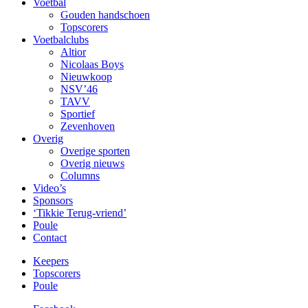
Voetbal
Gouden handschoen
Topscorers
Voetbalclubs
Altior
Nicolaas Boys
Nieuwkoop
NSV’46
TAVV
Sportief
Zevenhoven
Overig
Overige sporten
Overig nieuws
Columns
Video’s
Sponsors
‘Tikkie Terug-vriend’
Poule
Contact
Keepers
Topscorers
Poule